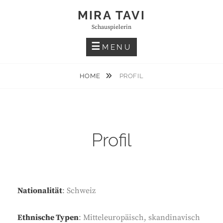
Skip
MIRA TAVI
to
Schauspielerin
content
MENU
HOME
PROFIL
Profil
Nationalität
: Schweiz
Ethnische Typen
: Mitteleuropäisch, skandinavisch